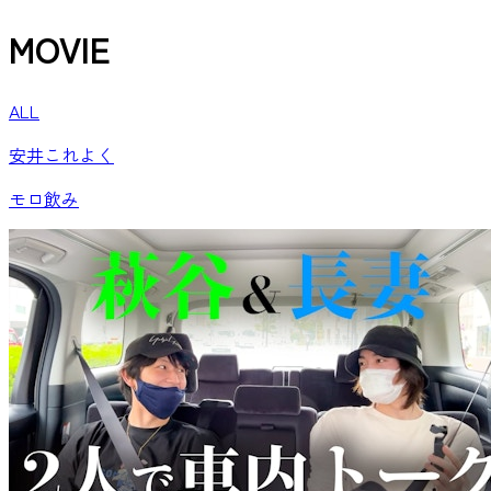
MOVIE
ALL
安井これよく
モロ飲み